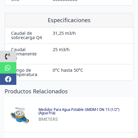
Especificaciones
Caudal de
31,25 m3/h
sobrecarga Q4
Caudal
25 m3/h
permanente
Datos de contacto
Q3
Whatsapp
Rango de
0°C hasta 50°C
temperatura
Facebook
Productos Relacionados
Medidor Para Agua Potable GMDM-I DN 15 (1/2”)
(Agua fría)
BMETERS